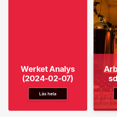
Werket Analys
Ar
(2024-02-07)
s
Läs hela