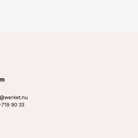
lm
s@werket.nu
719 90 33