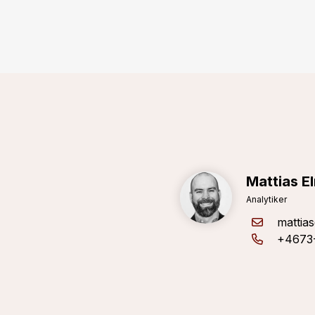
Mattias E
Analytiker
mattia
+4673-