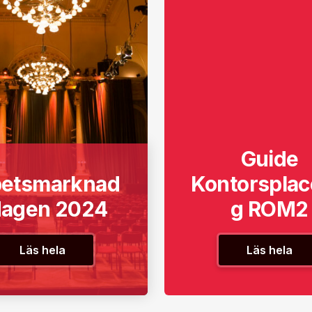
Guide
betsmarknad
Kontorsplac
dagen 2024
g ROM2
Läs hela
Läs hela