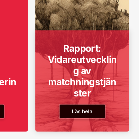
Rapport:
Vidareutvecklin
g av
erin
matchningstjän
ster
Läs hela