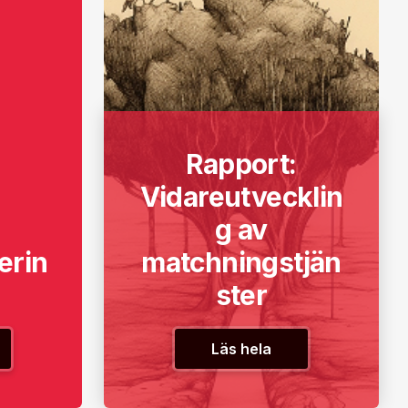
Rapport:
Vidareutvecklin
g av
erin
matchningstjän
ster
Läs hela