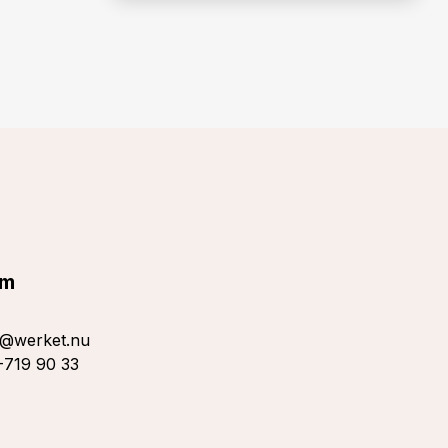
lm
s@werket.nu
719 90 33