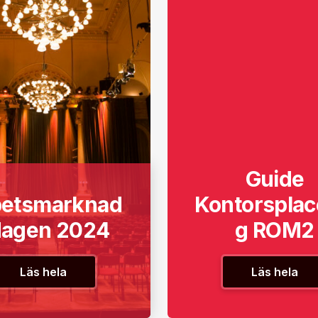
Guide
betsmarknad
Kontorsplac
dagen 2024
g ROM2
Läs hela
Läs hela