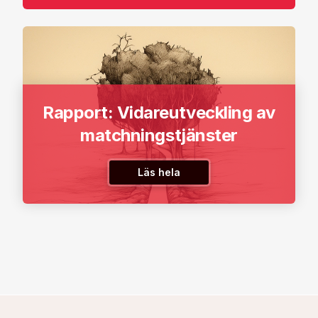
Rapport: Vidareutveckling av
matchningstjänster
Läs hela