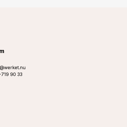
lm
s@werket.nu
719 90 33