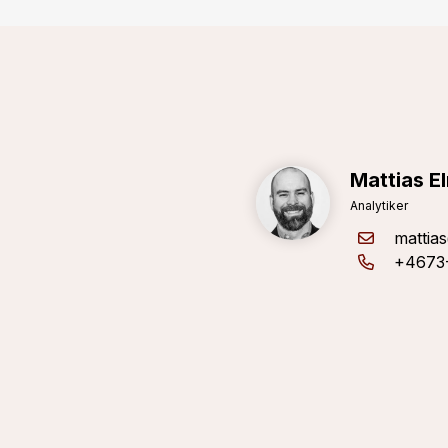
Mattias E
Analytiker
mattia
+4673-