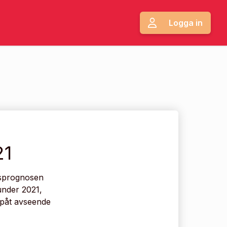
Logga in
21
ftsprognosen
under 2021,
ppåt avseende