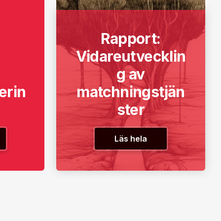
Rapport:
Vidareutvecklin
g av
erin
matchningstjän
ster
Läs hela