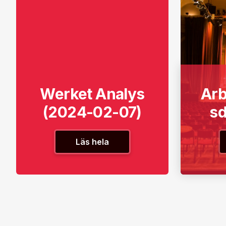
Werket Analys
Ar
(2024-02-07)
s
Läs hela