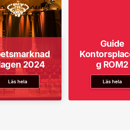
Guide
betsmarknad
Kontorsplac
dagen 2024
g ROM2
Läs hela
Läs hela