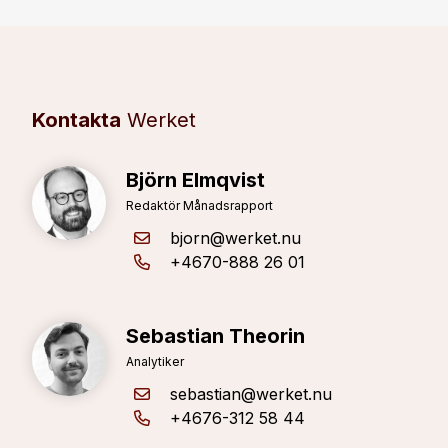
Kontakta
Werket
Björn Elmqvist
Redaktör Månadsrapport
bjorn@werket.nu
+4670-888 26 01
Sebastian Theorin
Analytiker
sebastian@werket.nu
+4676-312 58 44