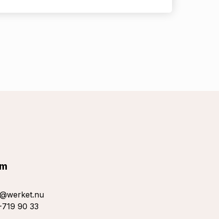
lm
s@werket.nu
719 90 33