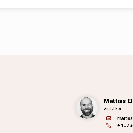
Mattias E
Analytiker
mattia
+4673-